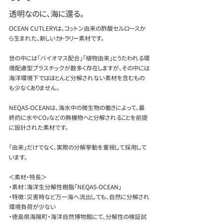
透明なのに、海に還る。
OCEAN CUTLERYは、コットン由来の酢酸セルロースか
ら生まれた、新しいカトラリー素材です。
世の中には「バイオマス配合」「植物由来」とうたわれる環
境配慮型プラスチックが数多く存在しますが、その中には
海洋環境下ではほとんど分解されない素材を含むもの
も少なくありません。
NEQAS-OCEANは、海水中の微生物の働きによって、最
終的に水やCO₂などの無機物へと分解されることを前提
に設計された素材です。
「由来」だけでなく、実際の分解挙動を重視して採用して
います。
＜素材・特長＞
・素材：
海洋生分解性樹脂「NEQAS-OCEAN」
・特徴：災害時など万一海へ流出しても、自然に分解され
環境負荷が少ない
・徳島県海陽町・海洋自然博物館にて、分解性の検証試